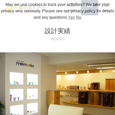
May we use cookies to track your activities? We take your
privacy very seriously. Please see our privacy policy for details
資料請求
お問い合わせ
MENU
and any questions.
Yes
No
設計実績
WORKS